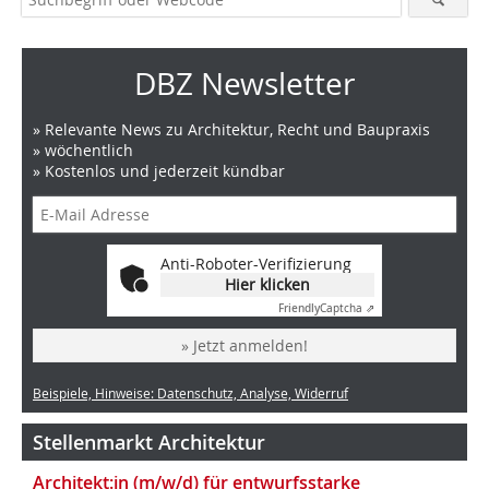
DBZ Newsletter
» Relevante News zu Architektur, Recht und Baupraxis
» wöchentlich
» Kostenlos und jederzeit kündbar
Anti-Roboter-Verifizierung
Hier klicken
Friendly
Captcha ⇗
» Jetzt anmelden!
Beispiele, Hinweise: Datenschutz, Analyse, Widerruf
Stellenmarkt Architektur
Architekt:in (m/w/d) für entwurfsstarke