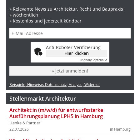
» Relevante News zu Architektur, Recht und Baupraxis
» wöchentlich
» Kostenlos und jederzeit kündbar
Anti-Roboter-Verifizierung
Hier klicken
Friendly
Captcha ⇗
» Jetzt anmelden!
Beispiele, Hinweise: Datenschutz, Analyse, Widerruf
Stellenmarkt Architektur
Architekt:in (m/w/d) für entwurfsstarke
Ausführungsplanung LPH5 in Hamburg
Henke & Partner
22.07.2026
in Hamburg