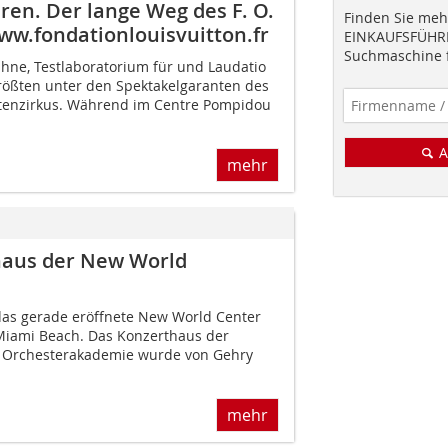
en. Der lange Weg des F. O.
Finden Sie mehr
w.fondationlouisvuitton.fr
EINKAUFSFÜHRE
Suchmaschine f
ühne, Testlaboratorium für und Laudatio
rößten unter den Spektakelgaranten des
ktenzirkus. Während im Centre Pompidou
A
mehr
haus der New World
das gerade eröffnete New World Center
 Miami Beach. Das Konzerthaus der
 Orchesterakademie wurde von Gehry
mehr