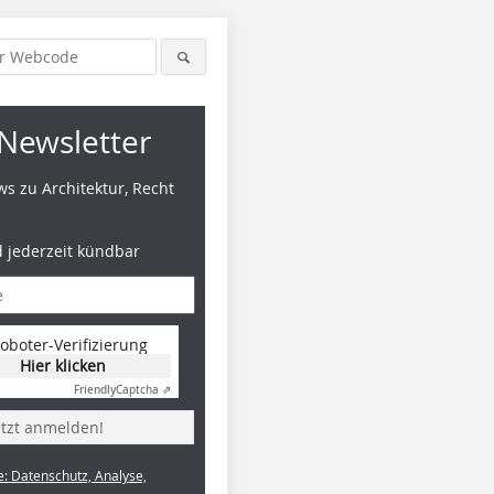
Newsletter
s zu Architektur, Recht
d jederzeit kündbar
oboter-Verifizierung
Hier klicken
Friendly
Captcha ⇗
etzt anmelden!
e: Datenschutz, Analyse,