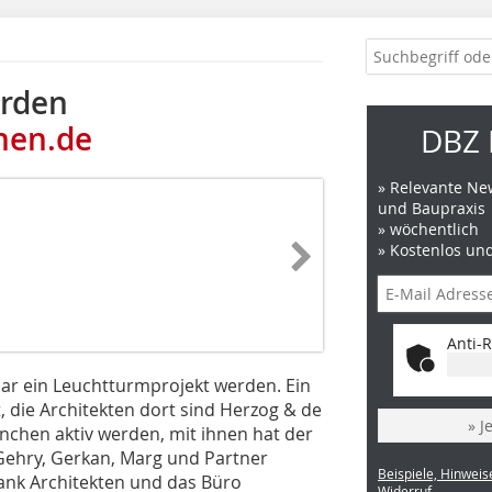
erden
hen.de
DBZ 
» Relevante New
und Baupraxis
» wöchentlich
» Kostenlos un
Anti-R
ar ein Leuchtturmprojekt werden. Ein
, die Architekten dort sind Herzog & de
» J
ünchen aktiv werden, mit ihnen hat der
 Gehry, Gerkan, Marg und Partner
Beispiele, Hinweis
rank Architekten und das Büro
Widerruf