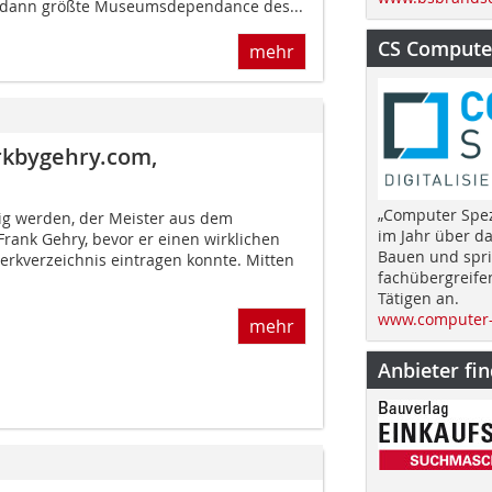
ie dann größte Museumsdependance des...
CS Computer
mehr
kbygehry.com,
„Computer Spez
ig werden, der Meister aus dem
im Jahr über d
rank Gehry, bevor er einen wirklichen
Bauen und spri
erkverzeichnis eintragen konnte. Mitten
fachübergreife
Tätigen an.
www.computer-
mehr
Anbieter fi