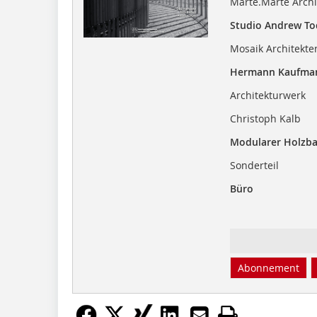
Marte.Marte Archi
Studio Andrew To
Mosaik Architekte
Hermann Kaufma
Architekturwerk
Christoph Kalb
Modularer Holzb
Sonderteil
Büro
Abonnement