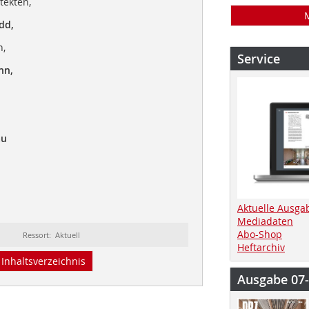
tekten,
dd,
n,
Service
nn,
au
Aktuelle Ausga
Mediadaten
Abo-Shop
Ressort: Aktuell
Heftarchiv
Inhaltsverzeichnis
Ausgabe 07