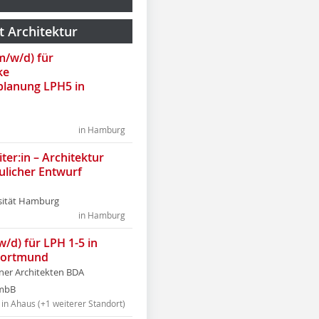
t Architektur
(m/w/d) für
ke
lanung LPH5 in
in Hamburg
ter:in – Architektur
ulicher Entwurf
sität Hamburg
in Hamburg
w/d) für LPH 1-5 in
Dortmund
tner Architekten BDA
tmbB
in Ahaus (+1 weiterer Standort)