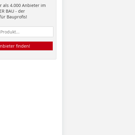
 als 4.000 Anbieter im
R BAU - der
ür Bauprofis!
nbieter finden!