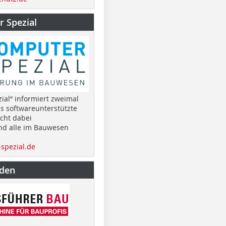
 Spezial
ial“ informiert zweimal
as softwareunterstützte
cht dabei
nd alle im Bauwesen
spezial.de
nden