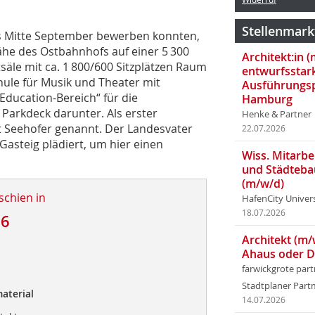
Stellenmark
bis Mitte September bewerben konnten,
ähe des Ostbahnhofs auf einer 5 300
Architekt:in 
tsäle mit ca. 1 800/600 Sitzplätzen Raum
entwurfsstar
ule für Musik und Theater mit
Ausführungsp
ducation-Bereich“ für die
Hamburg
Parkdeck darunter. Als erster
Henke & Partner
t Seehofer genannt. Der Landesvater
22.07.2026
Gasteig plädiert, um hier einen
Wiss. Mitarbei
und Städteba
(m/w/d)
schien in
HafenCity Univer
18.07.2026
16
Architekt (m/
Ahaus oder 
farwickgrote par
Stadtplaner Par
aterial
14.07.2026