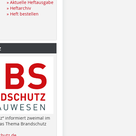
» Aktuelle Heftausgabe
» Heftarchiv
» Heft bestellen
z
z“ informiert zweimal im
das Thema Brandschutz
hutz.de