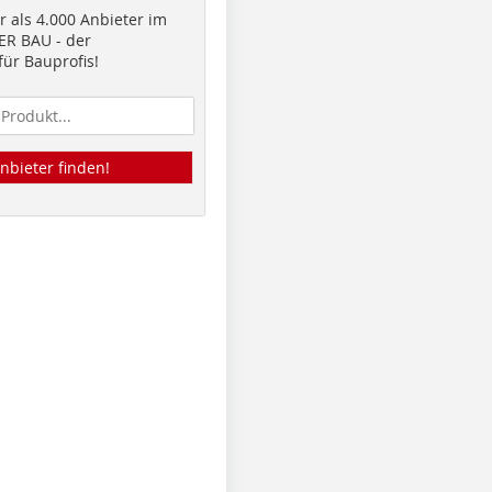
 als 4.000 Anbieter im
R BAU - der
ür Bauprofis!
nbieter finden!