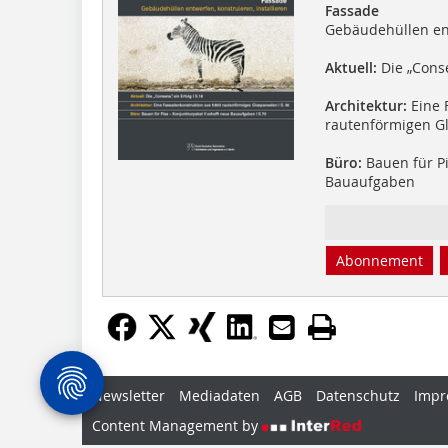
Fassade
Gebäudehüllen ent
Aktuell:
Die „Conse
Architektur:
Eine 
rautenförmigen G
Büro:
Bauen für Pi
Bauaufgaben
Abonnement
Newsletter
Mediadaten
AGB
Datenschutz
Impr
Content Management by