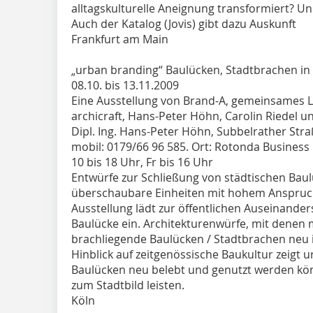
alltagskulturelle Aneignung transformiert? Und
Auch der Katalog (Jovis) gibt dazu Auskunft
Frankfurt am Main
„urban branding“ Baulücken, Stadtbrachen in
08.10. bis 13.11.2009
Eine Ausstellung von Brand-A, gemeinsames L
archicraft, Hans-Peter Höhn, Carolin Riedel u
Dipl. Ing. Hans-Peter Höhn, Subbelrather Stra
mobil: 0179/66 96 585. Ort: Rotonda Business 
10 bis 18 Uhr, Fr bis 16 Uhr
Entwürfe zur Schließung von städtischen Baulü
überschaubare Einheiten mit hohem Anspruch 
Ausstellung lädt zur öffentlichen Auseinande
Baulücke ein. Architekturenwürfe, mit denen 
brachliegende Baulücken / Stadtbrachen neu 
Hinblick auf zeitgenössische Baukultur zeigt 
Baulücken neu belebt und genutzt werden kön
zum Stadtbild leisten.
Köln