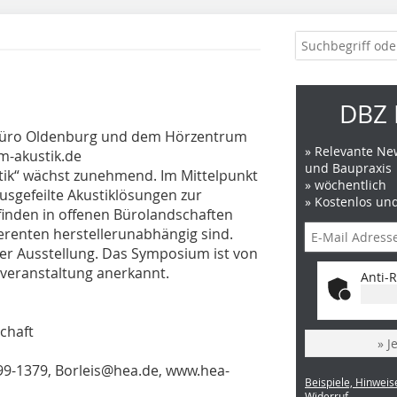
DBZ 
kbüro Oldenburg und dem Hörzentrum
» Relevante New
-akustik.de
und Baupraxis
ik“ wächst zunehmend. Im Mittelpunkt
» wöchentlich
usgefeilte Akustiklösungen zur
» Kostenlos un
inden in offenen Bürolandschaften
ferenten herstellerunabhängig sind.
er Ausstellung. Das Symposium ist von
veranstaltung anerkannt.
Anti-R
chaft
» J
199-1379, Borleis@hea.de, www.hea-
Beispiele, Hinweis
Widerruf