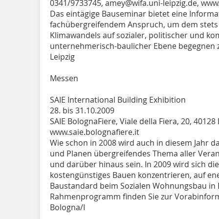
0341/9733745, amey@wifa.uni-leipzig.de, www.u
Das eintägige Bauseminar bietet eine Inform
fachübergreifendem Anspruch, um dem stet
Klimawandels auf sozialer, politischer und k
unternehmerisch-baulicher Ebene begegnen 
Leipzig
Messen
SAIE International Building Exhibition
28. bis 31.10.2009
SAIE BolognaFiere, Viale della Fiera, 20, 40128
www.saie.bolognafiere.it
Wie schon in 2008 wird auch in diesem Jahr d
und Planen übergreifendes Thema aller Vera
und darüber hinaus sein. In 2009 wird sich d
kostengünstiges Bauen konzentrieren, auf en
Baustandard beim Sozialen Wohnungsbau in Eu
Rahmenprogramm finden Sie zur Vorabinforma
Bologna/I