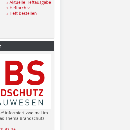
» Aktuelle Heftausgabe
» Heftarchiv
» Heft bestellen
z
z“ informiert zweimal im
das Thema Brandschutz
hutz.de