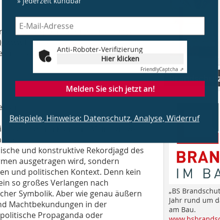
orza@reedexpo.fr) oder Jessica Bogya-
r), www.batimat.com
Anti-Roboter-Verifizierung
Hier klicken
ie und Bauwesen
Friendly
Captcha ⇗
Brandschut
Melden Sie sich jetzt an!
ektur
Beispiele, Hinweise: Datenschutz, Analyse, Widerruf
3, 60596 Frankfurt am Main, Di, Do-
ne.de
onische und konstruktive Rekordjagd des
ürmen ausgetragen wird, sondern
hen und politischen Kontext. Denn kein
 ein so großes Verlangen nach
„BS Brandschut
tischer Symbolik. Aber wie genau äußern
Jahr rund um 
und Machtbekundungen in der
am Bau.
 politische Propaganda oder
www.bsbrandsc