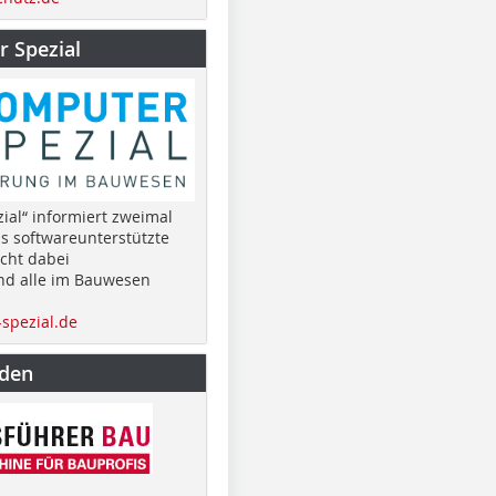
 Spezial
ial“ informiert zweimal
as softwareunterstützte
cht dabei
nd alle im Bauwesen
spezial.de
nden