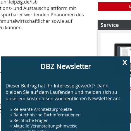
ni-leipzig.de/isb
ations- und Austauschplattform mit
s spürbarer werdenden Phänomen des
ommunalwirtschaftlicher sowie auf
Service
zu können.
x
DBZ Newsletter
 Bologna/I, Tel.: +39 051/282111,
Dieser Beitrag hat Ihr Interesse geweckt? Dann
as Stichwort Nachhaltigkeit im Bauen
bleiben Sie auf dem Laufenden und melden sich zu
Aktuelle Ausga
nstaltungen auf dem Messegelände
Mediadaten
unserem kostenlosen wöchentlichen Newsletter an:
ie Messe dabei insbesondere auf
Abo-Shop
ergieeffizientes Bauen sowie hohe
Heftarchiv
» Relevante Architekturprojekte
» Bautechnische Fachinformationen
ropa. Ausstellungs- und vielfältiges
» Rechtliche Fragen
tion im Internet.
Ausgabe 07
» Aktuelle Veranstaltungshinweise
» jederzeit kündbar