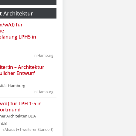
t Architektur
(m/w/d) für
ke
lanung LPH5 in
in Hamburg
ter:in – Architektur
ulicher Entwurf
sität Hamburg
in Hamburg
w/d) für LPH 1-5 in
Dortmund
tner Architekten BDA
tmbB
in Ahaus (+1 weiterer Standort)