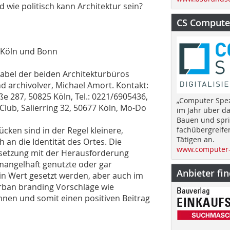
 wie politisch kann Architektur sein?
CS Computer
 Köln und Bonn
abel der beiden Architekturbüros
nd archivolver, Michael Amort. Kontakt:
ße 287, 50825 Köln, Tel.: 0221/6905436,
„Computer Spez
Club, Salierring 32, 50677 Köln, Mo-Do
im Jahr über d
Bauen und spri
cken sind in der Regel kleinere,
fachübergreife
Tätigen an.
an die Identität des Ortes. Die
www.computer-
rsetzung mit der Herausforderung
mangelhaft genutzte oder gar
Anbieter fi
in Wert gesetzt werden, aber auch im
urban branding Vorschläge wie
nen und somit einen positiven Beitrag