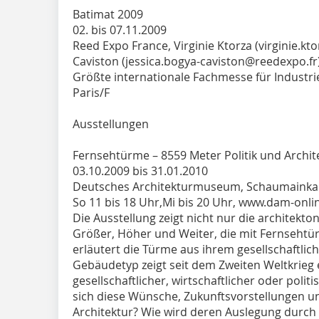
Batimat 2009
02. bis 07.11.2009
Reed Expo France, Virginie Ktorza (virginie.kt
Caviston (jessica.bogya-caviston@reedexpo.f
Größte internationale Fachmesse für Industr
Paris/F
Ausstellungen
Fernsehtürme – 8559 Meter Politik und Archit
03.10.2009 bis 31.01.2010
Deutsches Architekturmuseum, Schaumainkai 4
So 11 bis 18 Uhr,Mi bis 20 Uhr, www.dam-onli
Die Ausstellung zeigt nicht nur die architekt
Größer, Höher und Weiter, die mit Fernseht
erläutert die Türme aus ihrem gesellschaftlic
Gebäudetyp zeigt seit dem Zweiten Weltkrieg
gesellschaftlicher, wirtschaftlicher oder poli
sich diese Wünsche, Zukunftsvorstellungen 
Architektur? Wie wird deren Auslegung durch