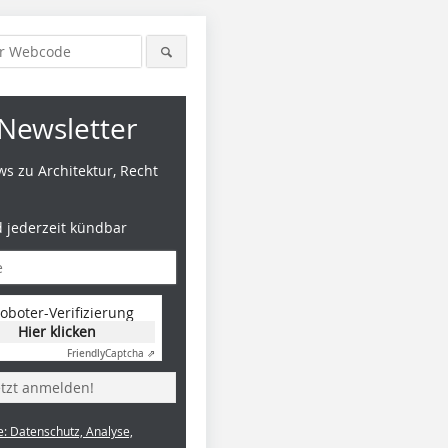
Newsletter
s zu Architektur, Recht
d jederzeit kündbar
oboter-Verifizierung
Hier klicken
Friendly
Captcha ⇗
etzt anmelden!
e: Datenschutz, Analyse,