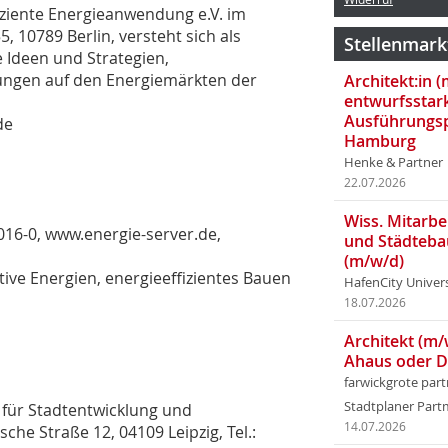
iziente Energieanwendung e.V. im
, 10789 Berlin, versteht sich als
Stellenmark
Ideen und Strategien,
lungen auf den Energiemärkten der
Architekt:in 
entwurfsstar
Ausführungsp
de
Hamburg
Henke & Partner
22.07.2026
Wiss. Mitarbei
016-0, www.energie-server.de,
und Städteba
(m/w/d)
ive Energien, energieeffizientes Bauen
HafenCity Univer
18.07.2026
Architekt (m/
Ahaus oder 
farwickgrote par
Stadtplaner Par
t für Stadtentwicklung und
14.07.2026
che Straße 12, 04109 Leipzig, Tel.: