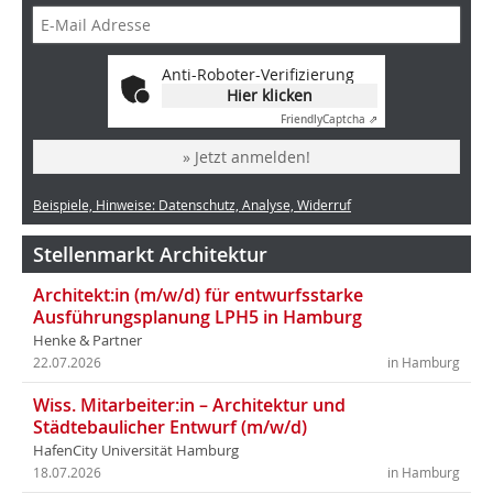
Anti-Roboter-Verifizierung
Hier klicken
Friendly
Captcha ⇗
» Jetzt anmelden!
Beispiele, Hinweise: Datenschutz, Analyse, Widerruf
Stellenmarkt Architektur
Architekt:in (m/w/d) für entwurfsstarke
Ausführungsplanung LPH5 in Hamburg
Henke & Partner
22.07.2026
in Hamburg
Wiss. Mitarbeiter:in – Architektur und
Städtebaulicher Entwurf (m/w/d)
HafenCity Universität Hamburg
18.07.2026
in Hamburg