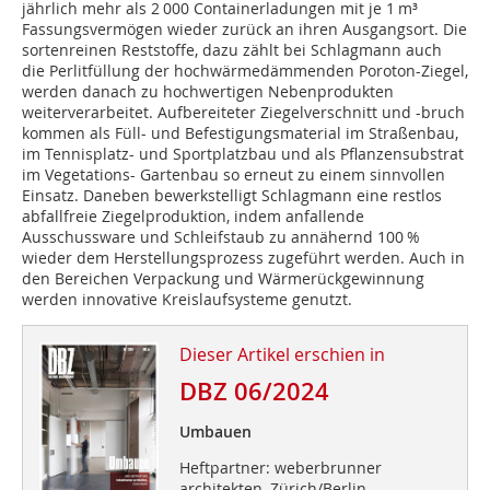
jährlich mehr als 2 000 Con­tainerladungen mit je 1 m³
Fassungsvermögen wieder zurück an ihren Ausgangsort. Die
sortenreinen Reststoffe, dazu zählt bei Schlagmann auch
die Perlitfüllung der hochwärmedämmenden Poroton-Ziegel,
werden danach zu hochwertigen Nebenprodukten
weiterverarbeitet. Aufbereiteter Ziegelverschnitt und -bruch
kommen als Füll- und Befestigungsmaterial im Straßenbau,
im Tennisplatz- und Sportplatzbau und als Pflanzensubstrat
im Vegetations- Gartenbau so erneut zu einem sinnvollen
Einsatz. Daneben bewerkstelligt Schlagmann eine restlos
abfallfreie Ziegelproduktion, indem anfallende
Ausschussware und Schleifstaub zu annähernd 100 %
wieder dem Herstellungsprozess zugeführt werden. Auch in
den Bereichen Verpackung und Wärmerückgewinnung
werden innovative Kreislaufsysteme genutzt.
Dieser Artikel erschien in
DBZ 06/2024
Umbauen
Heftpartner: weberbrunner
architekten, Zürich/Berlin