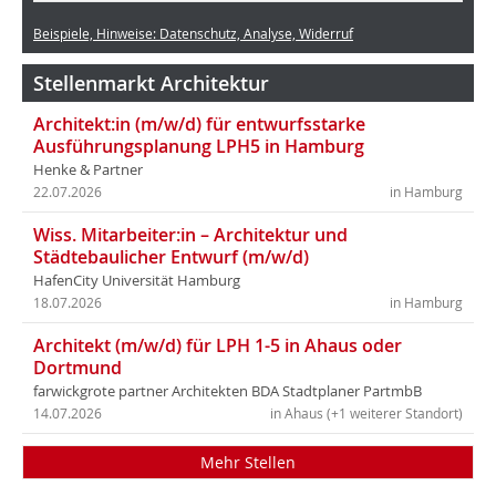
Beispiele, Hinweise: Datenschutz, Analyse, Widerruf
Stellenmarkt Architektur
Architekt:in (m/w/d) für entwurfsstarke
Ausführungsplanung LPH5 in Hamburg
Henke & Partner
22.07.2026
in Hamburg
Wiss. Mitarbeiter:in – Architektur und
Städtebaulicher Entwurf (m/w/d)
HafenCity Universität Hamburg
18.07.2026
in Hamburg
Architekt (m/w/d) für LPH 1-5 in Ahaus oder
Dortmund
farwickgrote partner Architekten BDA Stadtplaner PartmbB
14.07.2026
in Ahaus (+1 weiterer Standort)
Mehr Stellen