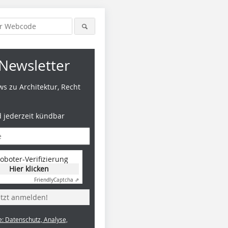
Newsletter
s zu Architektur, Recht
d jederzeit kündbar
oboter-Verifizierung
Hier klicken
Friendly
Captcha ⇗
etzt anmelden!
e: Datenschutz, Analyse,