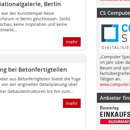
tionalgalerie, Berlin
CS Computer
g war der Kunsttempel Neue
urforum in Berlin geschlossen. Sechs
schau, keine Inspiration und keine
tmarkt...
mehr
„Computer Spez
im Jahr über d
Bauen und spri
ng bei Betonfertigteilen
fachübergreife
Tätigen an.
den aus Betonfertigteilen bietet die Fuge
www.computer-
  von der originellen Detailplanung über
er Gebäudestrukturen bis hin zum...
Anbieter fi
mehr