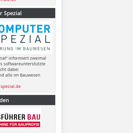
 Spezial
ial“ informiert zweimal
as softwareunterstützte
cht dabei
nd alle im Bauwesen
spezial.de
nden