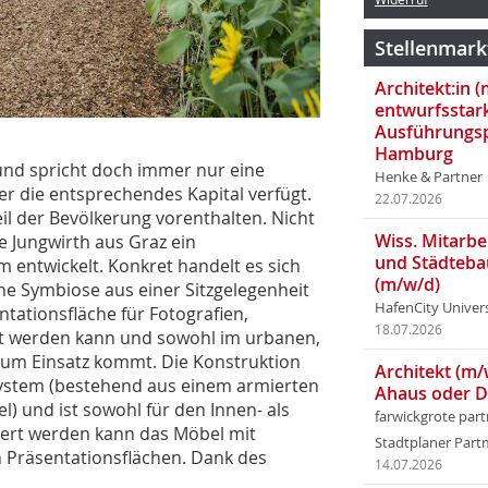
Stellenmark
Architekt:in 
entwurfsstar
Ausführungsp
Hamburg
und spricht doch immer nur eine
Henke & Partner
er die entsprechendes Kapital verfügt.
22.07.2026
il der Bevölkerung vorenthalten. Nicht
Wiss. Mitarbei
e Jungwirth aus Graz ein
und Städteba
 entwickelt. Konkret handelt es sich
(m/w/d)
ine Symbiose aus einer Sitzgelegenheit
HafenCity Univer
ntationsfläche für Fotografien,
18.07.2026
 werden kann und sowohl im urbanen,
 zum Einsatz kommt. Die Konstruktion
Architekt (m/
System (bestehend aus einem armierten
Ahaus oder 
) und ist sowohl für den Innen- als
farwickgrote par
iert werden kann das Möbel mit
Stadtplaner Par
 Präsentationsflächen. Dank des
14.07.2026