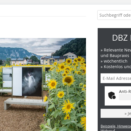
DBZ 
» Relevante New
und Baupraxis
» wöchentlich
» Kostenlos un
Anti-R
» J
Beispiele, Hinweis
Widerruf