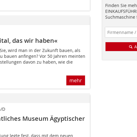
Finden Sie mehr
EINKAUFSFÜHRE
Suchmaschine f
ital, das wir haben«
A
Sie, wird man in der Zukunft bauen, als
 zu bauen anfingen? Vor 50 Jahren meinten
rstellungen davon zu haben, wie die
mehr
n/D
atliches Museum Ägyptischer
dung legte fest, dass mit dem neuen