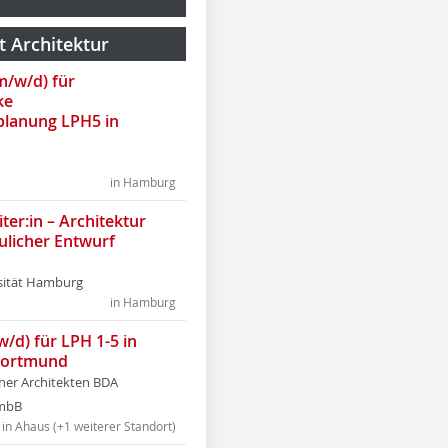
t Architektur
(m/w/d) für
ke
lanung LPH5 in
in Hamburg
ter:in – Architektur
ulicher Entwurf
sität Hamburg
in Hamburg
w/d) für LPH 1-5 in
Dortmund
tner Architekten BDA
tmbB
in Ahaus (+1 weiterer Standort)