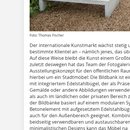
Foto: Thomas Fischer
Der internationale Kunstmarkt wächst stetig 
bestimmte Klientel an – nämlich jenes, das üb
Auf diese Weise bleibt die Kunst einem Großte
zuletzt deswegen hat das Team der Fotogaleri
Ausstellungskonzept für den öffentlichen Raum
hierbei um ein Stadtmöbel: Die Bildbank ist e
mit integriertem Edelstahlbügel, der als Präse
Gemälde oder andere Abbildungen verwendet
als auch im ländlichen oder privaten Bereich
der Bildbänke basiert auf einem modularen 
Betonelement mit aufgesetztem Edelstahlbügel
auch für den Außenbereich geeignet. Kombin
beidseitig verwendbaren und austauschbaren
minimalistischen Designs kann das Möbel na