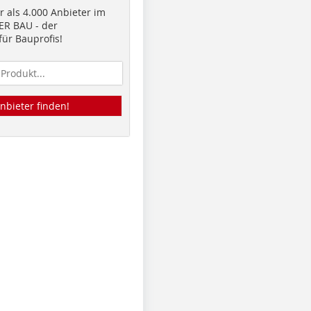
 als 4.000 Anbieter im
R BAU - der
ür Bauprofis!
nbieter finden!