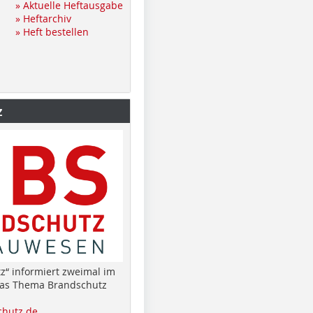
» Aktuelle Heftausgabe
» Heftarchiv
» Heft bestellen
z
z“ informiert zweimal im
das Thema Brandschutz
hutz.de