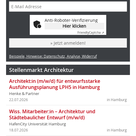
Anti-Roboter-Verifizierung
Hier klicken
Friendly
Captcha ⇗
» Jetzt anmelden!
Beispiele, Hinweise: Datenschutz, Analyse, Widerruf
Stellenmarkt Architektur
Architekt:in (m/w/d) für entwurfsstarke
Ausführungsplanung LPH5 in Hamburg
Henke & Partner
22.07.2026
in Hamburg
Wiss. Mitarbeiter:in – Architektur und
Städtebaulicher Entwurf (m/w/d)
HafenCity Universität Hamburg
18.07.2026
in Hamburg