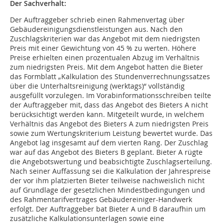
Der Sachverhalt:
Der Auftraggeber schrieb einen Rahmenvertag über
Gebäudereinigungsdienstleistungen aus. Nach den
Zuschlagskriterien war das Angebot mit dem niedrigsten
Preis mit einer Gewichtung von 45 % zu werten. Höhere
Preise erhielten einen prozentualen Abzug im Verhältnis
zum niedrigsten Preis. Mit dem Angebot hatten die Bieter
das Formblatt „Kalkulation des Stundenverrechnungssatzes
über die Unterhaltsreinigung (werktags)“ vollständig
ausgefüllt vorzulegen. Im Vorabinformationsschreiben teilte
der Auftraggeber mit, dass das Angebot des Bieters A nicht
berücksichtigt werden kann. Mitgeteilt wurde, in welchem
Verhältnis das Angebot des Bieters A zum niedrigsten Preis
sowie zum Wertungskriterium Leistung bewertet wurde. Das
Angebot lag insgesamt auf dem vierten Rang. Der Zuschlag
war auf das Angebot des Bieters B geplant. Bieter A rügte
die Angebotswertung und beabsichtigte Zuschlagserteilung.
Nach seiner Auffassung sei die Kalkulation der Jahrespreise
der vor ihm platzierten Bieter teilweise nachweislich nicht
auf Grundlage der gesetzlichen Mindestbedingungen und
des Rahmentarifvertrages Gebäudereiniger-Handwerk
erfolgt. Der Auftraggeber bat Bieter A und B daraufhin um
zusätzliche Kalkulationsunterlagen sowie eine