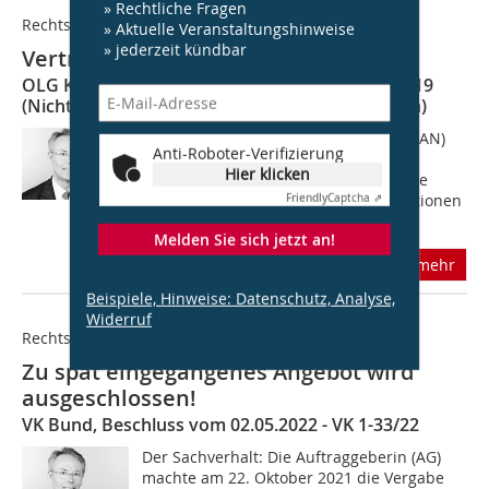
» Rechtliche Fragen
Rechtsprechung
» Aktuelle Veranstaltungshinweise
» jederzeit kündbar
Vertragsrecht ist nicht Vergaberecht!
OLG Karlsruhe, Urteil vom 20.04.2021 - 19 U 28/19
(Nichtzulassungsbeschwerde zurückgenommen)
Der Sachverhalt: Der Auftragnehmer (AN)
Anti-Roboter-Verifizierung
begehrte vom Auftraggeber (AG) die
Hier klicken
restliche Vergütung für die verlängerte
Standzeit eines Bauzauns. Unter Positionen
Friendly
Captcha ⇗
01.01.0080 enthielt das...
Melden Sie sich jetzt an!
mehr
Beispiele, Hinweise: Datenschutz, Analyse,
Widerruf
Rechtsprechung
Zu spät eingegangenes Angebot wird
ausgeschlossen!
VK Bund, Beschluss vom 02.05.2022 - VK 1-33/22
Der Sachverhalt: Die Auftraggeberin (AG)
machte am 22. Oktober 2021 die Vergabe