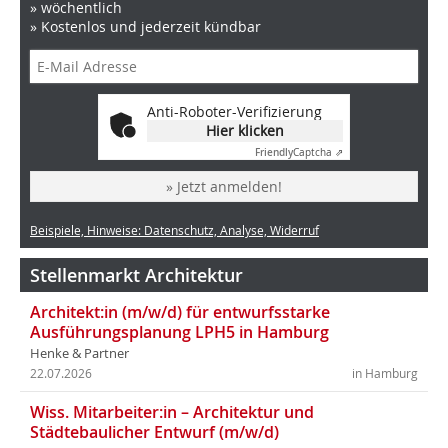
» wöchentlich
» Kostenlos und jederzeit kündbar
Anti-Roboter-Verifizierung
Hier klicken
Friendly
Captcha ⇗
» Jetzt anmelden!
Beispiele, Hinweise: Datenschutz, Analyse, Widerruf
Stellenmarkt Architektur
Architekt:in (m/w/d) für entwurfsstarke
Ausführungsplanung LPH5 in Hamburg
Henke & Partner
22.07.2026
in Hamburg
Wiss. Mitarbeiter:in – Architektur und
Städtebaulicher Entwurf (m/w/d)