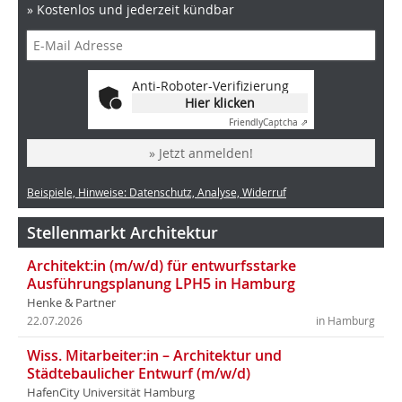
» Kostenlos und jederzeit kündbar
Anti-Roboter-Verifizierung
Hier klicken
Friendly
Captcha ⇗
» Jetzt anmelden!
Beispiele, Hinweise: Datenschutz, Analyse, Widerruf
Stellenmarkt Architektur
Architekt:in (m/w/d) für entwurfsstarke
Ausführungsplanung LPH5 in Hamburg
Henke & Partner
22.07.2026
in Hamburg
Wiss. Mitarbeiter:in – Architektur und
Städtebaulicher Entwurf (m/w/d)
HafenCity Universität Hamburg