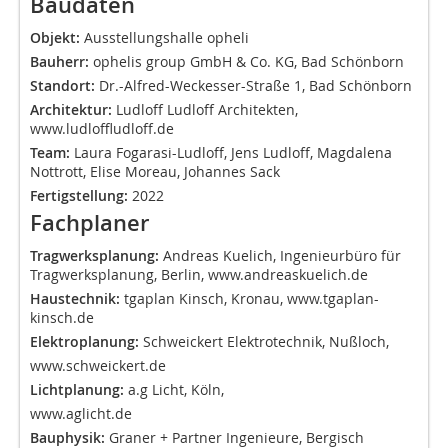
Baudaten
Objekt:
Ausstellungshalle opheli
Bauherr:
ophelis group GmbH & Co. KG, Bad Schönborn
Standort:
Dr.-Alfred-Weckesser-Straße 1, Bad Schönborn
Architektur:
Ludloff Ludloff Architekten,
www.ludloffludloff.de
Team:
Laura Fogarasi-Ludloff, Jens Ludloff, Magdalena
Nottrott, Elise Moreau, Johannes Sack
Fertigstellung:
2022
Fachplaner
Tragwerksplanung:
Andreas Kuelich, Ingenieurbüro für
Tragwerksplanung, Berlin,
www.andreaskuelich.de
Haustechnik:
tgaplan Kinsch, Kronau,
www.tgaplan-
kinsch.de
Elektroplanung:
Schweickert Elektrotechnik, Nußloch,
www.schweickert.de
Lichtplanung:
a.g Licht, Köln,
www.aglicht.de
Bauphysik:
Graner + Partner Ingenieure, Bergisch