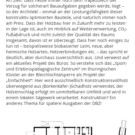
Art zielt. Dass heute immer noch dem Trapezblech der
Vorzug für solcherart Bauaufgaben gegeben werde, liegt –
so der Architekt – einmal an der Leistungsfähigkeit dieser
konstruktiv optimierten Bauteile, und natürlich immer noch
am Preis. Dass der Holzbau hier in Zukunft mehr zu leisten
in der Lage ist, auch im Hinblick auf Weiterverwertung, CO
-
2
Fußabdruck und nicht zuletzt der Qualität des Raums
insgesamt, davon ist er überzeugt. Dass hier noch einiges zu
tun ist – beispielsweise biobasierter Leim, neue, aber
heimische Holzarten, Holzverbindungen etc. – das spricht er
deutlich, aber durchaus zuversichtlich aus. Und verweist auf
ein aktuelles Projekt des Büros: So verstehe sich das „Sport-
und Erlebnispädagogische Zentrum“ im thüringischen
Kloster an der Bleichlochtalsperre als Projekt der
„Einfachheit“: Hier wird ausschließlich Konstruktionsvollholz
überwiegend aus (Borkenkäfer-)Schadholz verwendet, der
Holzeinschlag erfolgt im unmittelbaren Umfeld und wird in
einem lokalen Sägewerk verarbeitet. Konstruktion? Ein
anderes Thema für spätere Ausgaben der DBZ!