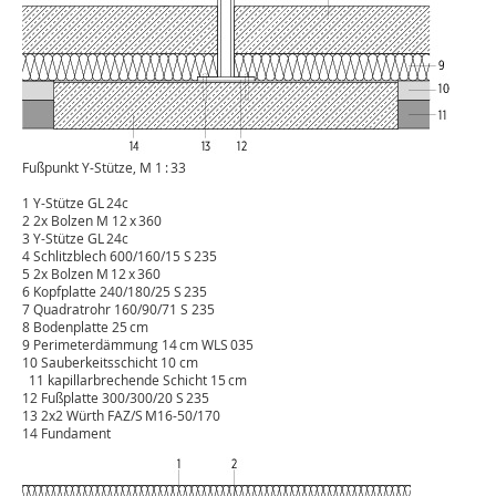
Fußpunkt Y-Stütze, M 1 : 33
1 Y-Stütze GL 24c
2 2x Bolzen M 12 x 360
3 Y-Stütze GL 24c
4 Schlitzblech 600/160/15 S 235
5 2x Bolzen M 12 x 360
6 Kopfplatte 240/180/25 S 235
7 Quadratrohr 160/90/71 S 235
8 Bodenplatte 25 cm
9 Perimeterdämmung 14 cm WLS 035
10 Sauberkeitsschicht 10 cm
11 kapillarbrechende Schicht 15 cm
12 Fußplatte 300/300/20 S 235
13 2x2 Würth FAZ/S M16-50/170
14 Fundament