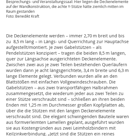
Besprechungs- und Veranstaltungssaal: Hier liegen die Deckenelemente
auf der Wandkonstruktion, die achte Y-Stütze hätte ziemlich mitten im
Raum gestanden
Foto: Benedikt Kraft
Die Deckenelemente werden – immer 2,70 m breit und bis
zu 8,5 m lang – in Längs- und Querrichtung zur Hauptachse
aufgestellt/montiert. Je zwei Gabelstützen – als
Pendelstützen konzipiert – tragen die beiden 8,5 m langen,
quer zur Längsachse ausgerichteten Deckenelemente.
Zwischen zwei aus je zwei Teilen bestehenden Querläufern
wurden dann je acht längsgerichtete, 3,4 m breite und 6,3 m
lange Elemente gelegt. Verbunden wurden alle an den
Blattstößen mit einfachen Vollgewindeschrauben. Die
Gabelstützen – aus zwei transportfähigen Halbrahmen
zusammengesetzt, die wiederum jeder aus zwei Teilen zu
einer Stütze verschraubt sind – schließen an ihren beiden
Enden mit 1,25 m im Durchmesser großen Kopfplatten ab,
über die die Stützen mit den langen Deckenelemente
verschraubt sind. Die elegant schwingenden Bauteile waren
aus formverleimten Lamellen geplant, ausgeführt wurden
sie aus Kostengründen aus zwei Leimholzbindern mit
Keilzinkverbindung. „Jetzt sind die Stützen ein reines