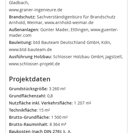
Gladbach,
www.graner-ingenieure.de
Brandschutz:
Sachverständigenbüro für Brandschutz
Arnhold, Weimar,
www.arnhold-weimar.de
Außenanlagen:
Günter Mader, Ettlingen,
www.guenter-
mader.com
Bauleitung:
btd Bauteam Deutschland GmbH, Köln,
www.btd-bauteam.de
Ausführung Holzbau:
Schlosser Holzbau GmbH, Jagstzell,
www.schlosser-projekt.de
Projektdaten
Grundstücksgröße:
3 260 m²
Grundflächenzahl:
0,8
Nutzfläche inkl. Verkehrsfläche:
1 207 m²
Technikfläche:
15 m²
Brutto-Grundfläche:
1 500 m²
Brutto-Rauminhalt:
8
364 m³
Baukosten (nach DIN 276):
k. A.