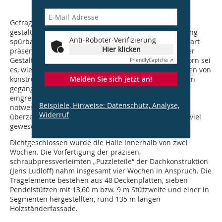
Gefragt, ob denn die Sterndeckenlandschaft auch
gestalterischen Absichten gefolgt sei, war Überraschung
Anti-Roboter-Verifizierung
spürbar: „Wir sind Gestalter und natürlich ist eine derart
Hier klicken
präsent sich darstellende Tragwerkslösung Teil unserer
Gestaltung“, so Laura Fogarasi-Ludloff. In Bad Schönborn sei
Friendly
Captcha ⇗
es, wie sonst auch immer, um ein sinnvolles Austarieren von
Melden Sie sich jetzt an!
konstruktiven Anforderungen und Gestaltungsaspekten
gegangen. Man hätte auch stärker in die Untersicht
eingreifen können, nicht jede Rippe sei in ihrer Länge
Beispiele, Hinweise: Datenschutz, Analyse,
notwendig, doch am Ende „hat uns das Gesamtbild
Widerruf
überzeugt. Da noch feinzujustieren wäre vielleicht zu viel
gewesen!“, so die Architektin.
Dichtgeschlossen wurde die Halle innerhalb von zwei
Wochen. Die Vorfertigung der präzisen,
schraubpressverleimten „Puzzleteile“ der Dachkonstruktion
(Jens Ludloff) nahm insgesamt vier Wochen in Anspruch. Die
Tragelemente bestehen aus 48 Deckenplatten, sieben
Pendelstützen mit 13,60
m bzw. 9
m Stützweite und einer in
Segmenten hergestellten, rund 135 m langen
Holzständerfassade.