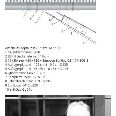
Anschluss Kopfpunkt Y-Stütze, M 1 : 33
1 Grunddämmung Dach
2 BSPH Deckenelement 18 cm
3 12 x Bolzen M30 x 180 + Simpson Bulldog C2117M30G-B
4 Auflagerplatte d = 125 cm, t = 0,2 cm S 235
5 Auflagerplatte d = 45 cm, t = 0,25 cm S 235
6 Quadratrohr 140/71 S 235
7 Kopfplatte 150/150/15 S 235
8 Schlitzblech 600/130/15 S 235
9 6 x Bolzen M12 x 220
10 Y-Stütze GL 24c