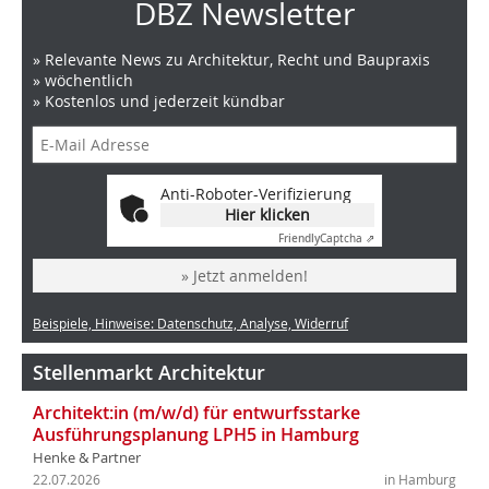
DBZ Newsletter
» Relevante News zu Architektur, Recht und Baupraxis
» wöchentlich
» Kostenlos und jederzeit kündbar
Anti-Roboter-Verifizierung
Hier klicken
Friendly
Captcha ⇗
» Jetzt anmelden!
Beispiele, Hinweise: Datenschutz, Analyse, Widerruf
Stellenmarkt Architektur
Architekt:in (m/w/d) für entwurfsstarke
Ausführungsplanung LPH5 in Hamburg
Henke & Partner
22.07.2026
in Hamburg