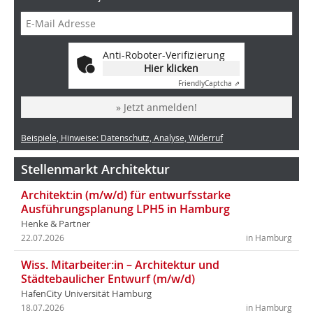
Anti-Roboter-Verifizierung
Hier klicken
Friendly
Captcha ⇗
» Jetzt anmelden!
Beispiele, Hinweise: Datenschutz, Analyse, Widerruf
Stellenmarkt Architektur
Architekt:in (m/w/d) für entwurfsstarke
Ausführungsplanung LPH5 in Hamburg
Henke & Partner
22.07.2026
in Hamburg
Wiss. Mitarbeiter:in – Architektur und
Städtebaulicher Entwurf (m/w/d)
HafenCity Universität Hamburg
18.07.2026
in Hamburg