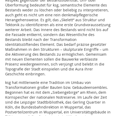
Respekt gegenüber der Bestandsidentität. Um- oder
Überformung bedeutet für ksg, semantische Elemente des
Bestands weder zu löschen oder beliebig zu interpretieren,
auch geht es nicht um eine rein denkmalpflegerische
Herangehensweise. Es gilt, das „Skelett“ aus Struktur und
Tektonik zu identifizieren als eine erste Grundvoraussetzung
weiterer Arbeit. Das Innere des Bestands wird nicht bis auf
die Fassade entkernt, sondern das Wesentliche des
Bestands bleibt nach der Transformation
identitätsstiftendes Element. Das bedarf präzise gesetzter
Maßnahmen in den Strukturen – skulpturale Eingriffe – um
die Aktivierung des Bestands zu ermöglichen. Gemeinsam
mit neuen Elementen sollen die Bauwerke verblasste
Präsenz wiedergewinnen, sich verjüngt und belebt in die
Topografie der Stadt einspielen und die Aura ihrer
Geschichte einbringen.
ksg hat mittlerweile eine Tradition im Umbau von
Transformationen großer Bauten bzw. Gebäudeensembles.
Begonnen hat es mit dem „Siebengebirge“ am Rhein, dem
Kornspeicher der nationalen Notreserve. Im Laufe der Zeit
sind die Leipziger Stadtbibliothek, das Gerling Quartier in
Köln, die Bundesbahndirektion in Wuppertal, das
Postverteilzentrum in Wuppertal, ein Universitätsgebäude in