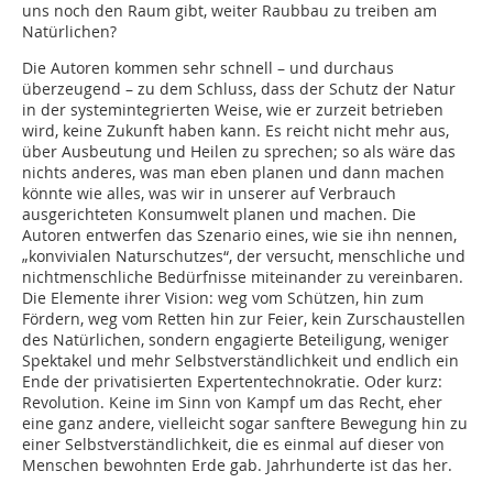
uns noch den Raum gibt, weiter Raubbau zu treiben am
Natürlichen?
Die Autoren kommen sehr schnell – und durchaus
überzeugend – zu dem Schluss, dass der Schutz der Natur
in der systemintegrierten Weise, wie er zurzeit betrieben
wird, keine Zukunft haben kann. Es reicht nicht mehr aus,
über Ausbeutung und Heilen zu sprechen; so als wäre das
nichts anderes, was man eben planen und dann machen
könnte wie alles, was wir in unserer auf Verbrauch
ausgerichteten Konsumwelt planen und machen. Die
Autoren entwerfen das Szenario eines, wie sie ihn nennen,
„konvivialen Naturschutzes“, der versucht, menschliche und
nichtmenschliche Bedürfnisse miteinander zu vereinbaren.
Die Elemente ihrer Vision: weg vom Schützen, hin zum
Fördern, weg vom Retten hin zur Feier, kein Zurschaustellen
des Natürlichen, sondern engagierte Beteiligung, weniger
Spektakel und mehr Selbst­verständlichkeit und endlich ein
Ende der privatisierten Expertentechnokratie. Oder kurz:
Revolution. Keine im Sinn von Kampf um das Recht, eher
eine ganz andere, vielleicht sogar sanftere Bewegung hin zu
einer Selbstverständlichkeit, die es einmal auf dieser von
Menschen bewohnten Erde gab. Jahrhunderte ist das her.