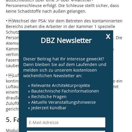
Personenschleuse erfolgt. Die Schleuse stellt sicher, dass
keine Schadstoffe nach außen gelangen.
• Wechsel der PSA: Vor dem Betreten des kontaminierten
Bereichs ziehen die Arbeiter in der Kammer 1 spezielle
Schutzanzüge an, die nach der Arbeit in der
x
Personenschleusenkammer 3 wieder abgelegt werden. Die
DBZ Newsletter
Atemschutzmaske wird erst nach dem Duschen in der
Kammer 2 abgenommen und gründlich gereinigt. Dies
verhindert eine Inhalation der restlichen anhaftenden
Dieser Beitrag hat Ihr Interesse geweckt?
Fasern sowie eine Übertragung von Asbestfasern auf
Dann bleiben Sie auf dem Laufenden und
saubere Bereiche.
melden sich zu unserem kostenlosen
• Luftabsaugung: Während der Arbeiten wird
wöchentlichen Newsletter an:
kontinuierlich Luft im Arbeitsbereich abgesaugt und so ein
» Relevante Architekturprojekte
Luftaustausch inkl. Unterdruck erzeugt. Die Luft wird mit
» Bautechnische Fachinformationen
einem speziellen Filtersystem gefiltert, bevor sie nach
» Rechtliche Fragen
draußen ab­geführt wird. Mittels einseitig öffnenden
» Aktuelle Veranstaltungshinweise
Zuluftklappen entsteht so eine in den Arbeitsbereich
» jederzeit kündbar
gerichtete Luftführung durch die Schleuse.
5. Fazit
Modular aufgebaute Schleusensysteme stellen eine