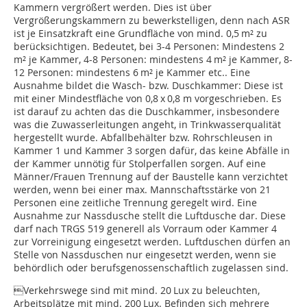
Kammern ver­­grö­ßert werden. Dies ist über
Vergrößerungskammern zu bewerkstelligen, denn nach ASR
ist je Einsatzkraft eine Grundfläche von mind. 0,5 m² zu
berücksichtigen. Bedeutet, bei 3-4 Personen: Mindestens 2
m² je Kammer, 4-8 Personen: mindestens 4 m² je Kammer, 8-
12 Personen: mindestens 6 m² je Kammer etc.. Eine
Ausnahme bildet die Wasch- bzw. Duschkammer: Diese ist
mit einer Mindestfläche von 0,8 x 0,8 m vorgeschrieben. Es
ist darauf zu achten das die Duschkammer, insbesondere
was die Zuwasserleitungen angeht, in Trinkwasserqualität
hergestellt wurde. Abfallbehälter bzw. Rohrschleusen in
Kammer 1 und Kammer 3 sorgen dafür, das keine Abfälle in
der Kammer unnötig für Stolperfallen sorgen. Auf eine
Männer/Frauen Trennung auf der Baustelle kann verzichtet
werden, wenn bei einer max. Mannschaftsstärke von 21
Personen eine zeitliche Trennung geregelt wird. Eine
Ausnahme zur Nassdusche stellt die Luftdusche dar. Diese
darf nach TRGS 519 generell als Vorraum oder Kammer 4
zur Vorreinigung eingesetzt werden. Luftduschen dürfen an
Stelle von Nassduschen nur eingesetzt werden, wenn sie
behördlich oder berufsgenossenschaftlich zugelassen sind.
Verkehrswege sind mit mind. 20 Lux zu beleuchten,
Arbeitsplätze mit mind. 200 Lux. Befinden sich mehrere