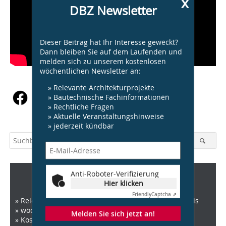
x
DBZ Newsletter
Dieser Beitrag hat Ihr Interesse geweckt?
Dann bleiben Sie auf dem Laufenden und
melden sich zu unserem kostenlosen
wöchentlichen Newsletter an:
» Relevante Architekturprojekte
» Bautechnische Fachinformationen
» Rechtliche Fragen
» Aktuelle Veranstaltungshinweise
» jederzeit kündbar
Anti-Roboter-Verifizierung
DBZ Newsletter
Hier klicken
Friendly
Captcha ⇗
» Relevante News zu Architektur, Recht und Baupraxis
» wöchentlich
Melden Sie sich jetzt an!
» Kostenlos und jederzeit kündbar