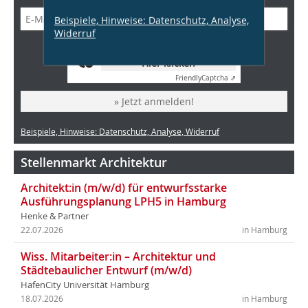
Beispiele, Hinweise: Datenschutz, Analyse,
Widerruf
Anti-Roboter-Verifizierung
Hier klicken
Friendly
Captcha ⇗
» Jetzt anmelden!
Beispiele, Hinweise: Datenschutz, Analyse, Widerruf
Stellenmarkt Architektur
Architekt:in (m/w/d) für entwurfsstarke
Ausführungsplanung LPH5 in Hamburg
Henke & Partner
22.07.2026
in Hamburg
Wiss. Mitarbeiter:in – Architektur und
Städtebaulicher Entwurf (m/w/d)
HafenCity Universität Hamburg
18.07.2026
in Hamburg