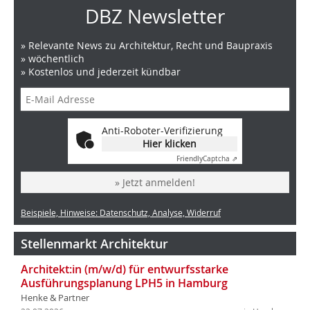
DBZ Newsletter
» Relevante News zu Architektur, Recht und Baupraxis
» wöchentlich
» Kostenlos und jederzeit kündbar
Anti-Roboter-Verifizierung
Hier klicken
Friendly
Captcha ⇗
» Jetzt anmelden!
Beispiele, Hinweise: Datenschutz, Analyse, Widerruf
Stellenmarkt Architektur
Architekt:in (m/w/d) für entwurfsstarke
Ausführungsplanung LPH5 in Hamburg
Henke & Partner