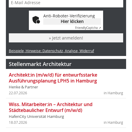
Anti-Roboter-Verifizierung
Hier klicken
Friendly
Captcha ⇗
» Jetzt anmelden!
Beispiele, Hinweise: Datenschutz, Analyse, Widerruf
Stellenmarkt Architektur
Architekt:in (m/w/d) für entwurfsstarke
Ausführungsplanung LPH5 in Hamburg
Henke & Partner
22.07.2026
in Hamburg
Wiss. Mitarbeiter:in – Architektur und
Städtebaulicher Entwurf (m/w/d)
HafenCity Universität Hamburg
18.07.2026
in Hamburg