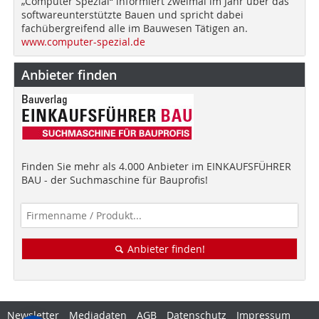
„Computer Spezial“ informiert zweimal im Jahr über das
softwareunterstützte Bauen und spricht dabei
fachübergreifend alle im Bauwesen Tätigen an.
www.computer-spezial.de
Anbieter finden
Finden Sie mehr als 4.000 Anbieter im EINKAUFSFÜHRER
BAU - der Suchmaschine für Bauprofis!
Anbieter finden!
Newsletter
Mediadaten
AGB
Datenschutz
Impressum