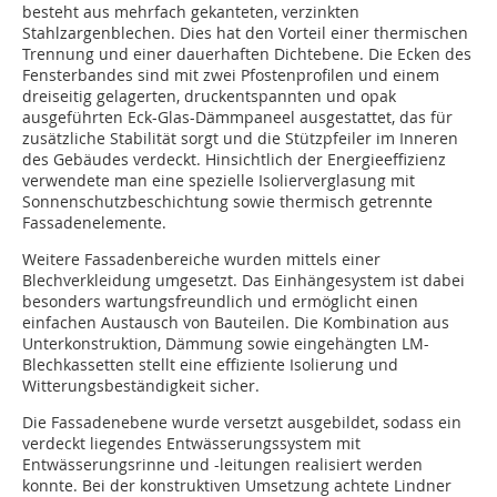
besteht aus mehrfach gekanteten, verzinkten
Stahlzargenblechen. Dies hat den Vorteil einer thermischen
Trennung und einer dauerhaften Dichtebene. Die Ecken des
Fensterbandes sind mit zwei Pfostenprofilen und einem
dreiseitig gelagerten, druckentspannten und opak
ausgeführten Eck-Glas-Dämmpaneel ausgestattet, das für
zusätzliche Stabilität sorgt und die Stützpfeiler im Inneren
des Gebäudes verdeckt. Hinsichtlich der Energieeffizienz
verwendete man eine spezielle Isolierverglasung mit
Sonnenschutzbeschichtung sowie thermisch getrennte
Fassadenelemente.
Weitere Fassadenbereiche wurden mittels einer
Blechverkleidung umgesetzt. Das Einhängesystem ist dabei
besonders wartungsfreundlich und ermöglicht einen
einfachen Austausch von Bauteilen. Die Kombination aus
Unterkonstruktion, Dämmung sowie eingehängten LM-
Blechkassetten stellt eine effiziente Isolierung und
Witterungsbeständigkeit sicher.
Die Fassadenebene wurde versetzt ausgebildet, sodass ein
verdeckt liegendes Entwässerungssystem mit
Entwässerungsrinne und -leitungen realisiert werden
konnte. Bei der konstruktiven Umsetzung achtete Lindner