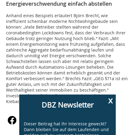
Energieverschwendung einfach abstellen
Anhand eines Beispiels erläutert Björn Brecht, wie
ineffizient scheinbar moderne Nichtwohngebäude sein
können: „Viele Betreiber stellten während der
coronabedingten Lockdowns fest, dass der Verbrauch ihrer
Gebäude trotz geringer Nutzung hoch blieb.“ Fazit: „Mit
einem Energiemonitoring wäre frühzeitig aufgefallen, dass
zahlreiche Aggregate bedarfsunabhängig laufen und
dadurch unnötig viel Energie verschwenden. Solche
Schwachstellen lassen sich aber mit relativ geringem
Aufwand durch Automations-Lösungen beheben. Die
Betriebskosten können damit erheblich gesenkt und der
Komfort verbessert werden.“ Brechts Fazit: „GEG §71a ist ein
guter Anlass, um sich mit der Zukunftsfähigkeit und
Werthaltigkeit seiner Immobilien zu beschäftigen.“
Investorenfreundlichen Expertenrat dazu gibt’s von
x
Kieback&Peter.
DBZ Newsletter
Dieser Beitrag hat Ihr Interesse geweckt?
Dann bleiben Sie auf dem Laufenden und
melden sich zu unserem kostenlosen