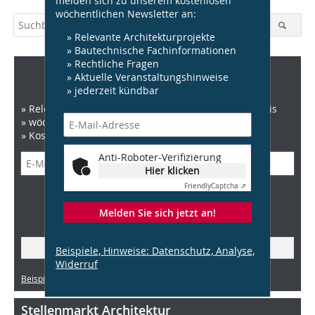
wöchentlichen Newsletter an:
» Relevante Architekturprojekte
» Bautechnische Fachinformationen
» Rechtliche Fragen
DBZ Newsletter
» Aktuelle Veranstaltungshinweise
» jederzeit kündbar
» Relevante News zu Architektur, Recht und Baupraxis
» wöchentlich
» Kostenlos und jederzeit kündbar
Anti-Roboter-Verifizierung
Hier klicken
Friendly
Captcha ⇗
Anti-Roboter-Verifizierung
Hier klicken
Melden Sie sich jetzt an!
Friendly
Captcha ⇗
» Jetzt anmelden!
Beispiele, Hinweise: Datenschutz, Analyse,
Widerruf
Beispiele, Hinweise: Datenschutz, Analyse, Widerruf
Stellenmarkt Architektur