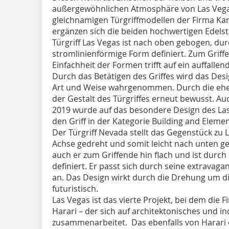
außergewöhnlichen Atmosphäre von Las Vegas 
gleichnamigen Türgriffmodellen der Firma Kar
ergänzen sich die beiden hochwertigen Edelst
Türgriff Las Vegas ist nach oben gebogen, du
stromlinienförmige Form definiert. Zum Griffen
Einfachheit der Formen trifft auf ein auffalle
Durch das Betätigen des Griffes wird das Des
Art und Weise wahrgenommen. Durch die ehe
der Gestalt des Türgriffes erneut bewusst. A
2019 wurde auf das besondere Design des La
den Griff in der Kategorie Building and Eleme
Der Türgriff Nevada stellt das Gegenstück zu L
Achse gedreht und somit leicht nach unten g
auch er zum Griffende hin flach und ist dur
definiert. Er passt sich durch seine extrava
an. Das Design wirkt durch die Drehung um di
futuristisch.
Las Vegas ist das vierte Projekt, bei dem die
Harari – der sich auf architektonisches und ind
zusammenarbeitet. Das ebenfalls von Harari e