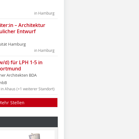
in Hamburg
ter:in – Architektur
ulicher Entwurf
sität Hamburg
in Hamburg
w/d) für LPH 1-5 in
Dortmund
tner Architekten BDA
tmbB
in Ahaus (+1 weiterer Standort)
Mehr Stellen