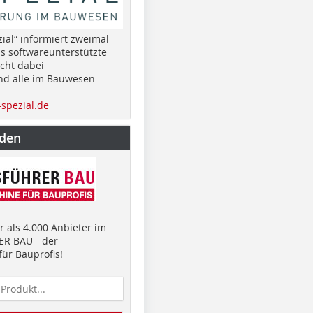
ial“ informiert zweimal
as softwareunterstützte
cht dabei
nd alle im Bauwesen
spezial.de
nden
 als 4.000 Anbieter im
R BAU - der
ür Bauprofis!