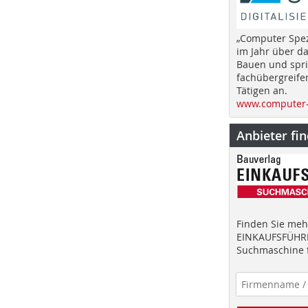
„Computer Spez
im Jahr über d
Bauen und spri
fachübergreife
Tätigen an.
www.computer-
Anbieter fi
Finden Sie mehr
EINKAUFSFÜHRE
Suchmaschine f