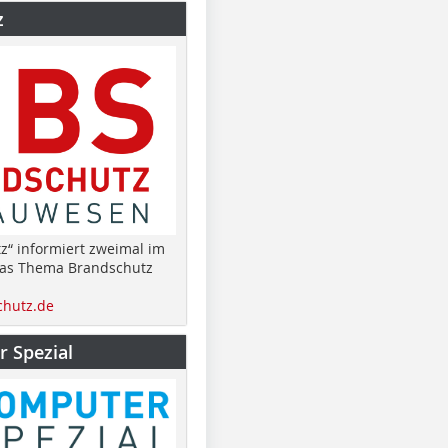
z
z“ informiert zweimal im
das Thema Brandschutz
hutz.de
 Spezial