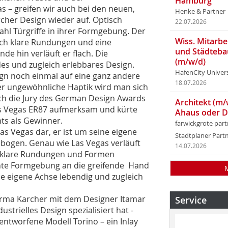
Hamburg
– greifen wir auch bei den neuen,
Henke & Partner
cher Design wieder auf. Optisch
22.07.2026
ahl Türgriffe in ihrer Formgebung. Der
Wiss. Mitarbei
rch klare Rundungen und eine
und Städteba
de hin verläuft er flach. Die
(m/w/d)
ndes und zugleich erlebbares Design.
HafenCity Univer
ign noch einmal auf eine ganz andere
18.07.2026
r ungewöhnliche Haptik wird man sich
uch die Jury des German Design Awards
Architekt (m/
s Vegas ER87 aufmerksam und kürte
Ahaus oder 
nts als Gewinner.
farwickgrote par
as Vegas dar, er ist um seine eigene
Stadtplaner Par
ebogen. Genau wie Las Vegas verläuft
14.07.2026
ch klare Rundungen und Formen
gante Formgebung an die greifende Hand
e eigene Achse lebendig und zugleich
 Firma Karcher mit dem Designer Itamar
Service
ustrielles Design spezialisiert hat -
ntworfene Modell Torino – ein Inlay