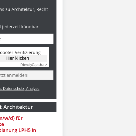
s zu Architektur, Recht
d jederzeit kündbar
oboter-Verifizierung
Hier klicken
Friendly
Captcha ⇗
Foto: Karcher GmbH
Foto: Karcher GmbH
etzt anmelden!
e: Datenschutz, Analyse,
t Architektur
(m/w/d) für
ke
lanung LPH5 in