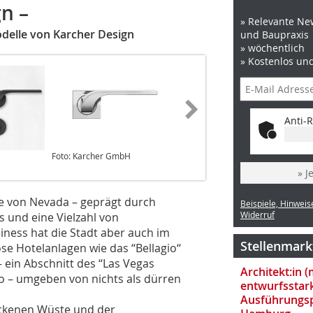
n –
» Relevante New
delle von Karcher Design
und Baupraxis
» wöchentlich
» Kostenlos un
Anti-R
Foto: Karcher GmbH
Foto: Karcher GmbH
» J
te von Nevada – geprägt durch
Beispiele, Hinweis
Widerruf
 und eine Vielzahl von
ness hat die Stadt aber auch im
Stellenmark
öse Hotelanlagen wie das ‘‘Bellagio‘‘
– ein Abschnitt des ‘‘Las Vegas
Architekt:in 
wo – umgeben von nichts als dürren
entwurfsstar
Ausführungsp
ockenen Wüste und der