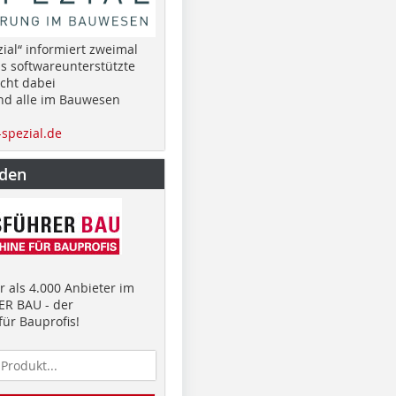
ial“ informiert zweimal
as softwareunterstützte
cht dabei
nd alle im Bauwesen
spezial.de
nden
 als 4.000 Anbieter im
R BAU - der
ür Bauprofis!