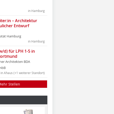
in Hamburg
ter:in – Architektur
ulicher Entwurf
sität Hamburg
in Hamburg
w/d) für LPH 1-5 in
Dortmund
tner Architekten BDA
tmbB
in Ahaus (+1 weiterer Standort)
Mehr Stellen