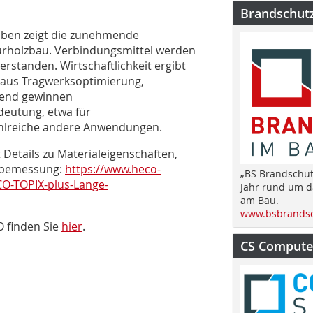
Brandschut
uben zeigt die zunehmende
eurholzbau. Verbindungsmittel werden
standen. Wirtschaftlichkeit ergibt
n aus Tragwerksoptimierung,
zend gewinnen
eutung, etwa für
ahlreiche andere Anwendungen.
 Details zu Materialeigenschaften,
elbemessung:
https://www.heco-
„BS Brandschut
O-TOPIX-plus-Lange-
Jahr rund um 
am Bau.
www.bsbrandsc
O finden Sie
hier
.
CS Computer