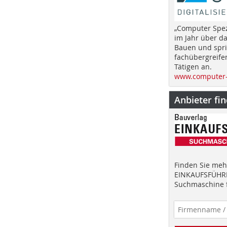
„Computer Spez
im Jahr über d
Bauen und spri
fachübergreife
Tätigen an.
www.computer-
Anbieter fi
Finden Sie mehr
EINKAUFSFÜHRE
Suchmaschine f