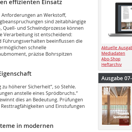
n effizienten Einsatz
 Anforderungen an Werkstoff,
gbeanspruchungen sind zeitabhängige
-, Quell- und Schwindprozesse können
e Verarbeitung ist entscheidend:
Führungsverhalten beeinflussen die
 ermöglichen schnelle
Aktuelle Ausga
Mediadaten
aubmoment, präzise Bohrspitzen
Abo-Shop
Heftarchiv
 Eigenschaft
Ausgabe 07
g zu höherer Sicherheit“, so Stehle.
ngen anstelle eines Sprödbruchs.“
ewinnt dies an Bedeutung. Prüfungen
Resttragfähigkeiten und Einstufungen
ysteme in modernen