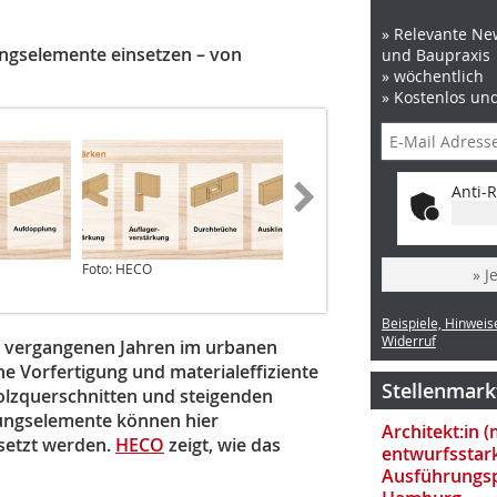
» Relevante New
ungselemente einsetzen – von
und Baupraxis
» wöchentlich
» Kostenlos un
Anti-R
Foto: HECO
Foto: HECO
» J
Beispiele, Hinweis
Widerruf
n vergangenen Jahren im urbanen
e Vorfertigung und materialeffiziente
Stellenmark
olzquerschnitten und steigenden
dungselemente können hier
Architekt:in 
esetzt werden.
HECO
zeigt, wie das
entwurfsstar
Ausführungsp