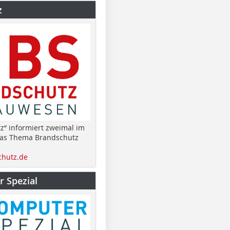
z
z“ informiert zweimal im
das Thema Brandschutz
hutz.de
 Spezial