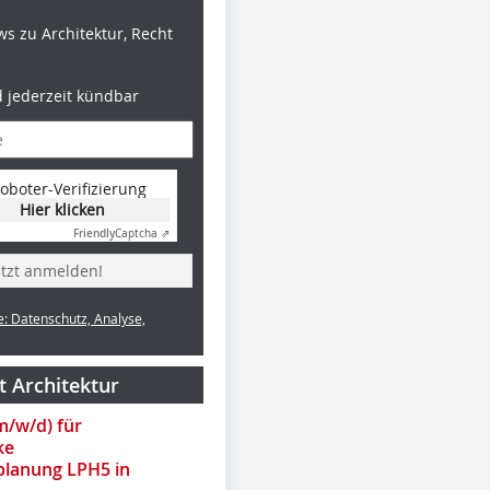
s zu Architektur, Recht
d jederzeit kündbar
oboter-Verifizierung
Hier klicken
Friendly
Captcha ⇗
Foto: HECO
Foto: HECO
Foto: HEC
etzt anmelden!
e: Datenschutz, Analyse,
t Architektur
(m/w/d) für
ke
lanung LPH5 in