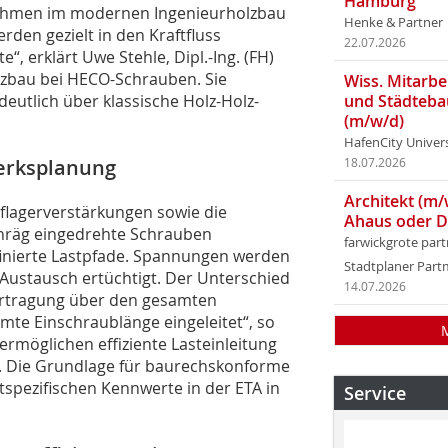
Hamburg
ehmen im modernen Ingenieurholzbau
Henke & Partner
den gezielt in den Kraftfluss
22.07.2026
“, erklärt Uwe Stehle, Dipl.-Ing. (FH)
bau bei HECO-Schrauben. Sie
Wiss. Mitarbei
eutlich über klassische Holz-Holz-
und Städteba
(m/w/d)
HafenCity Univer
werksplanung
18.07.2026
Architekt (m/
lagerverstärkungen sowie die
Ahaus oder 
chräg eingedrehte Schrauben
farwickgrote par
finierte Lastpfade. Spannungen werden
Stadtplaner Par
 Austausch ertüchtigt. Der Unterschied
14.07.2026
bertragung über den gesamten
mte Einschraublänge eingeleitet“, so
ermöglichen effiziente Lasteinleitung
n. Die Grundlage für baurechskonforme
spezifischen Kennwerte in der ETA in
Service