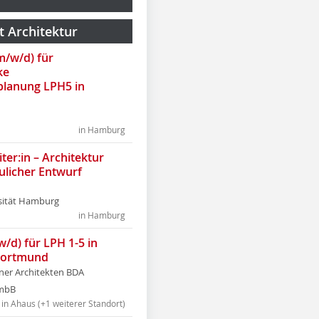
t Architektur
(m/w/d) für
ke
lanung LPH5 in
in Hamburg
ter:in – Architektur
ulicher Entwurf
sität Hamburg
in Hamburg
w/d) für LPH 1-5 in
Dortmund
tner Architekten BDA
tmbB
in Ahaus (+1 weiterer Standort)