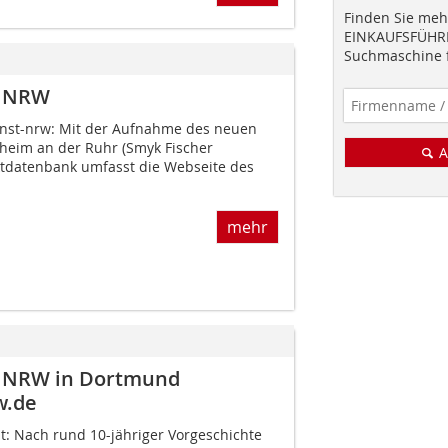
Finden Sie mehr
EINKAUFSFÜHRE
Suchmaschine f
n NRW
unst-nrw: Mit der Aufnahme des neuen
lheim an der Ruhr (Smyk Fischer
A
kt­datenbank umfasst die Webseite des
mehr
v NRW in Dortmund
w.de
it: Nach rund 10-jähriger Vorgeschichte