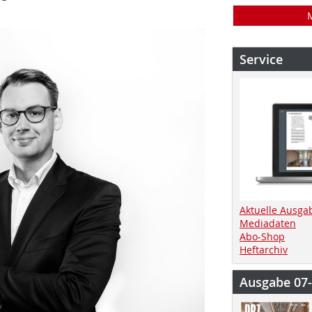
Service
Aktuelle Ausga
Mediadaten
Abo-Shop
Heftarchiv
Ausgabe 07