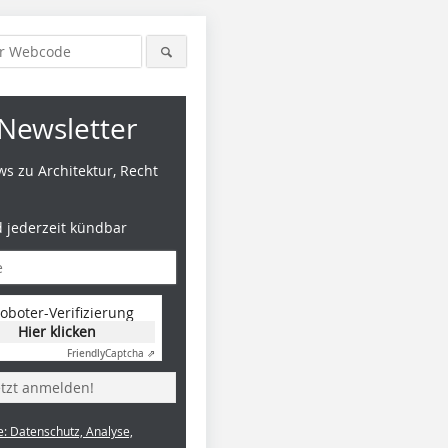
Newsletter
s zu Architektur, Recht
d jederzeit kündbar
oboter-Verifizierung
Hier klicken
Friendly
Captcha ⇗
etzt anmelden!
e: Datenschutz, Analyse,