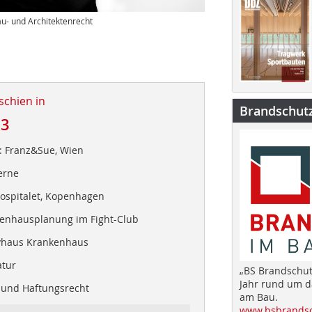
au- und Architektenrecht
schien in
Brandschut
23
: Franz&Sue, Wien
erne
ospitalet, Kopenhagen
kenhausplanung im Fight-Club
ivhaus Krankenhaus
atur
„BS Brandschut
Jahr rund um 
 und Haftungsrecht
am Bau.
www.bsbrandsc