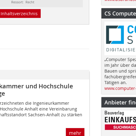
Ressort: Recht
CS Computer
Inhaltsverzeichnis
„Computer Spez
im Jahr über d
Bauen und spri
fachübergreife
Tätigen an.
urkammer und Hochschule
www.computer-
ge
Anbieter fi
erzeichneten die Ingenieurkammer
 Hochschule Anhalt eine Vereinbarung
chaftsstandort Sachsen-Anhalt zu stärken
mehr