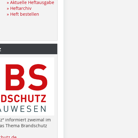
» Aktuelle Heftausgabe
» Heftarchiv
» Heft bestellen
z
z“ informiert zweimal im
das Thema Brandschutz
hutz.de