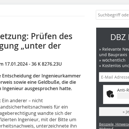
letzung: Prüfen des
DBZ 
igung „unter der
» Relevante New
und Baupraxis
» wöchentlich
m 17.01.2024 - 36 K 8276.23U
» Kostenlos un
ne Entscheidung der Ingenieurkammer
rweis sowie eine Geldbuße, die die
Ingenieur ausgesprochen hatte.
Anti-R
Ein anderer – nicht
tandsicherheitsnachweis für ein
» J
lageberechtigung wandte sich der
izierten Ingenieur, mit der Bitte um
Beispiele, Hinweis
rheitsnachweis, unterzeichnete ihn
Widerruf