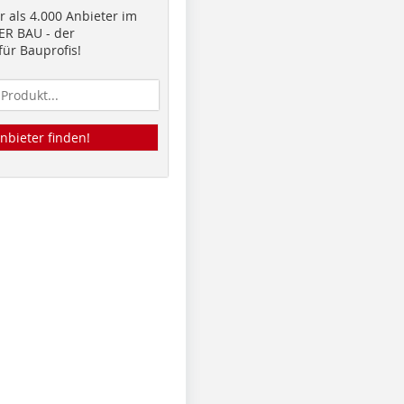
 als 4.000 Anbieter im
R BAU - der
ür Bauprofis!
nbieter finden!