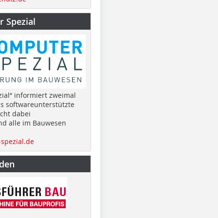
 Spezial
ial“ informiert zweimal
as softwareunterstützte
cht dabei
nd alle im Bauwesen
spezial.de
nden