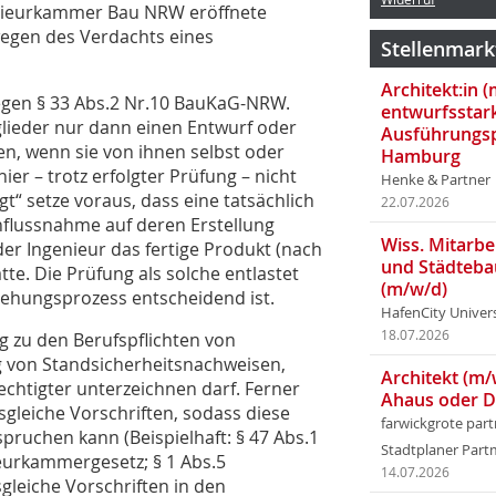
enieurkammer Bau NRW eröffnete
wegen des Verdachts eines
Stellenmark
Architekt:in 
gegen § 33 Abs.2 Nr.10 BauKaG-NRW.
entwurfsstar
lieder nur dann einen Entwurf oder
Ausführungsp
en, wenn sie von ihnen selbst oder
Hamburg
hier – trotz erfolgter Prüfung – nicht
Henke & Partner
gt“ setze voraus, dass eine tatsächlich
22.07.2026
influssnahme auf deren Erstellung
Wiss. Mitarbei
der Ingenieur das fertige Produkt (nach
und Städteba
tte. Die Prüfung als solche entlastet
(m/w/d)
tehungsprozess entscheidend ist.
HafenCity Univer
18.07.2026
g zu den Berufspflichten von
ng von Standsicherheitsnachweisen,
Architekt (m/
echtigter unterzeichnen darf. Ferner
Ahaus oder 
sgleiche Vorschriften, sodass diese
farwickgrote par
ruchen kann (Beispielhaft: § 47 Abs.1
Stadtplaner Par
eurkammergesetz; § 1 Abs.5
14.07.2026
leiche Vorschriften in den