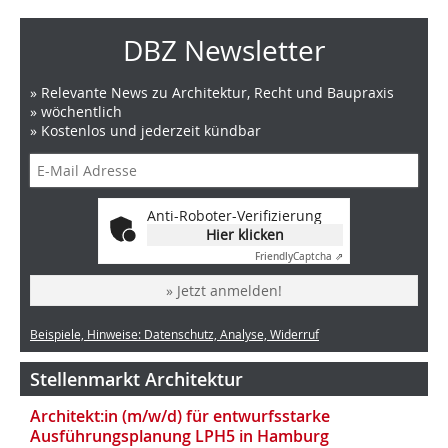
DBZ Newsletter
» Relevante News zu Architektur, Recht und Baupraxis
» wöchentlich
» Kostenlos und jederzeit kündbar
Anti-Roboter-Verifizierung
Hier klicken
Friendly
Captcha ⇗
» Jetzt anmelden!
Beispiele, Hinweise: Datenschutz, Analyse, Widerruf
Stellenmarkt Architektur
Architekt:in (m/w/d) für entwurfsstarke
Ausführungsplanung LPH5 in Hamburg