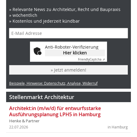
» Relevante News zu Architektur, Recht und Baupraxis
» wöchentlich
» Kostenlos und jederzeit kündbar
Anti-Roboter-Verifizierung
Hier klicken
Friendly
Captcha ⇗
» Jetzt anmelden!
Beispiele, Hinweise: Datenschutz, Analyse, Widerruf
Stellenmarkt Architektur
Architekt:in (m/w/d) für entwurfsstarke
Ausführungsplanung LPH5 in Hamburg
Henke & Partner
22.07.2026
in Hamburg